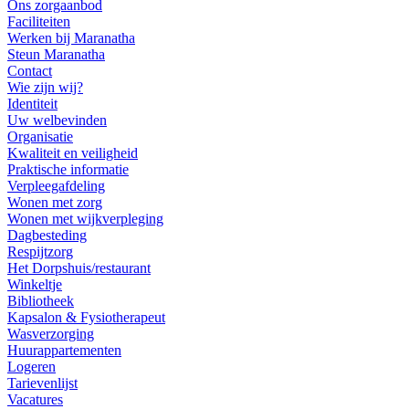
Ons zorgaanbod
Faciliteiten
Werken bij Maranatha
Steun Maranatha
Contact
Wie zijn wij?
Identiteit
Uw welbevinden
Organisatie
Kwaliteit en veiligheid
Praktische informatie
Verpleegafdeling
Wonen met zorg
Wonen met wijkverpleging
Dagbesteding
Respijtzorg
Het Dorpshuis/restaurant
Winkeltje
Bibliotheek
Kapsalon & Fysiotherapeut
Wasverzorging
Huurappartementen
Logeren
Tarievenlijst
Vacatures