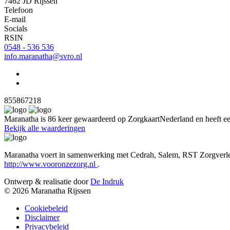
7462 JD Rijssen
Telefoon
E-mail
Socials
RSIN
0548 - 536 536
info.maranatha@svro.nl
855867218
Maranatha is 86 keer gewaardeerd op ZorgkaartNederland en heeft een
Bekijk alle waarderingen
Maranatha voert in samenwerking met Cedrah, Salem, RST Zorgverlene
http://www.vooronzezorg.nl
.
Ontwerp & realisatie door
De Indruk
© 2026 Maranatha Rijssen
Cookiebeleid
Disclaimer
Privacybeleid