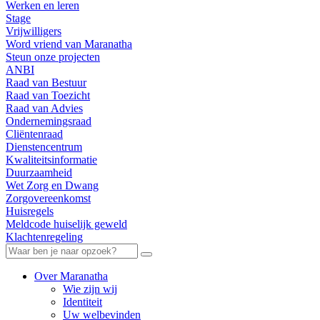
Werken en leren
Stage
Vrijwilligers
Word vriend van Maranatha
Steun onze projecten
ANBI
Raad van Bestuur
Raad van Toezicht
Raad van Advies
Ondernemingsraad
Cliëntenraad
Dienstencentrum
Kwaliteitsinformatie
Duurzaamheid
Wet Zorg en Dwang
Zorgovereenkomst
Huisregels
Meldcode huiselijk geweld
Klachtenregeling
Over Maranatha
Wie zijn wij
Identiteit
Uw welbevinden