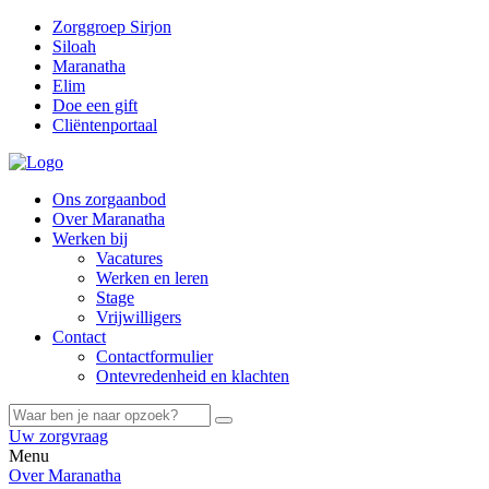
Zorggroep Sirjon
Siloah
Maranatha
Elim
Doe een gift
Cliëntenportaal
Ons zorgaanbod
Over Maranatha
Werken bij
Vacatures
Werken en leren
Stage
Vrijwilligers
Contact
Contactformulier
Ontevredenheid en klachten
Uw zorgvraag
Menu
Over Maranatha