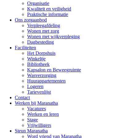
Organisatie
Kwaliteit en veiligheid
Praktische informatie
Ons zorgaanbod
Verpleegafdeling
Wonen met zorg
Wonen met wijkverpleging
Dagbesteding
Faciliteiten
Het Dorpshuis
Winkeltje
Bibliotheek
Kapsalon en Beweegruimte
Wasverzorging
Huurappartementen
Logeren
Tarievenlijst
Contact
Werken bij Maranatha
Vacatures
Werken en leren
Stage
Vrijwilligers
Steun Maranatha
Word vriend van Maranatha