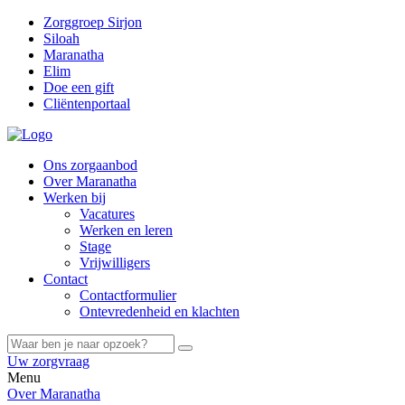
Zorggroep Sirjon
Siloah
Maranatha
Elim
Doe een gift
Cliëntenportaal
Ons zorgaanbod
Over Maranatha
Werken bij
Vacatures
Werken en leren
Stage
Vrijwilligers
Contact
Contactformulier
Ontevredenheid en klachten
Uw zorgvraag
Menu
Over Maranatha