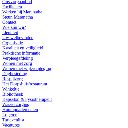
Ons zorgaanbod
Faciliteiten
Werken bij Maranatha
Steun Maranatha
Contact
Wie zijn wij?
Identiteit
Uw welbevinden
Organisatie
Kwaliteit en veiligheid
Praktische informatie
Verpleegafdeling
Wonen met zorg
Wonen met wijkverpleging
Dagbesteding
Respijtzorg
Het Dorpshuis/restaurant
Winkeltje
Bibliotheek
Kapsalon & Fysiotherapeut
Wasverzorging
Huurappartementen
Logeren
Tarievenlijst
Vacatures