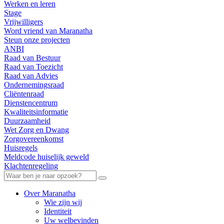
Werken en leren
Stage
Vrijwilligers
Word vriend van Maranatha
Steun onze projecten
ANBI
Raad van Bestuur
Raad van Toezicht
Raad van Advies
Ondernemingsraad
Cliëntenraad
Dienstencentrum
Kwaliteitsinformatie
Duurzaamheid
Wet Zorg en Dwang
Zorgovereenkomst
Huisregels
Meldcode huiselijk geweld
Klachtenregeling
Over Maranatha
Wie zijn wij
Identiteit
Uw welbevinden