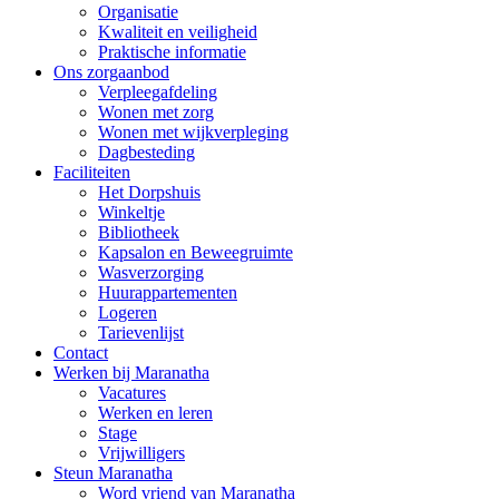
Organisatie
Kwaliteit en veiligheid
Praktische informatie
Ons zorgaanbod
Verpleegafdeling
Wonen met zorg
Wonen met wijkverpleging
Dagbesteding
Faciliteiten
Het Dorpshuis
Winkeltje
Bibliotheek
Kapsalon en Beweegruimte
Wasverzorging
Huurappartementen
Logeren
Tarievenlijst
Contact
Werken bij Maranatha
Vacatures
Werken en leren
Stage
Vrijwilligers
Steun Maranatha
Word vriend van Maranatha