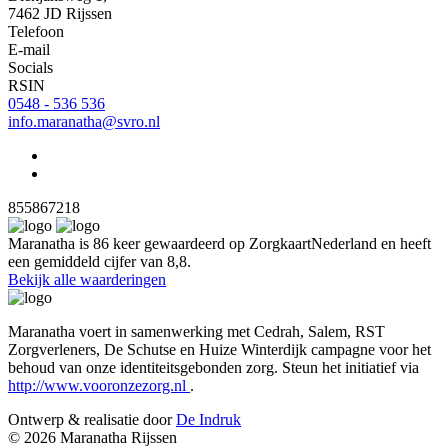
7462 JD Rijssen
Telefoon
E-mail
Socials
RSIN
0548 - 536 536
info.maranatha@svro.nl
855867218
Maranatha is 86 keer gewaardeerd op ZorgkaartNederland en heeft
een gemiddeld cijfer van 8,8.
Bekijk alle waarderingen
Maranatha voert in samenwerking met Cedrah, Salem, RST
Zorgverleners, De Schutse en Huize Winterdijk campagne voor het
behoud van onze identiteitsgebonden zorg. Steun het initiatief via
http://www.vooronzezorg.nl
.
Ontwerp & realisatie door
De Indruk
© 2026 Maranatha Rijssen