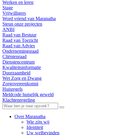
Werken en leren
Stage
Vrijwilligers
Word vriend van Maranatha
Steun onze projecten
ANBI
Raad van Bestuur
Raad van Toezicht
Raad van Advies
Ondernemingsraad
Cliëntenraad
Dienstencentrum
Kwaliteitsinformatie
Duurzaamheid
Wet Zorg en Dwang
Zorgovereenkomst
Huisregels
Meldcode huiselijk geweld
Klachtenregeling
Over Maranatha
Wie zijn wij
Identiteit
Uw welbevinden