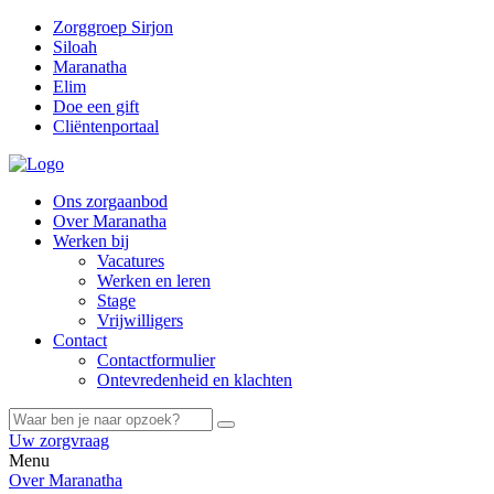
Zorggroep Sirjon
Siloah
Maranatha
Elim
Doe een gift
Cliëntenportaal
Ons zorgaanbod
Over Maranatha
Werken bij
Vacatures
Werken en leren
Stage
Vrijwilligers
Contact
Contactformulier
Ontevredenheid en klachten
Uw zorgvraag
Menu
Over Maranatha