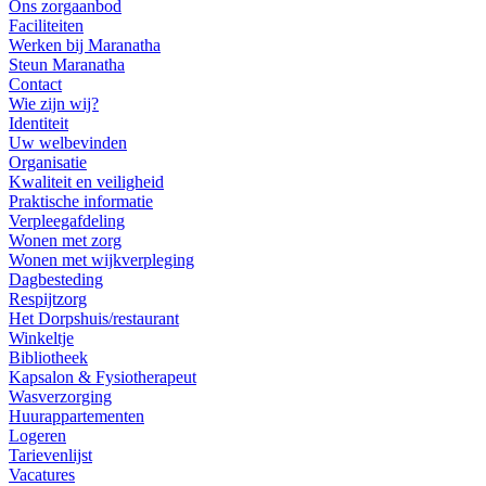
Ons zorgaanbod
Faciliteiten
Werken bij Maranatha
Steun Maranatha
Contact
Wie zijn wij?
Identiteit
Uw welbevinden
Organisatie
Kwaliteit en veiligheid
Praktische informatie
Verpleegafdeling
Wonen met zorg
Wonen met wijkverpleging
Dagbesteding
Respijtzorg
Het Dorpshuis/restaurant
Winkeltje
Bibliotheek
Kapsalon & Fysiotherapeut
Wasverzorging
Huurappartementen
Logeren
Tarievenlijst
Vacatures