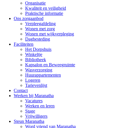
Organisatie
Kwaliteit en veiligheid
Praktische informatie
Ons zorgaanbod
Verpleegafdeling
Wonen met zorg
Wonen met wijkverpleging
Dagbesteding
Faciliteiten
Het Dorpshuis
Winkeltje
Bibliotheek
Kapsalon en Beweegruimte
Wasverzorging
Huurappartementen
Logeren
Tarievenlijst
Contact
Werken bij Maranatha
Vacatures
Werken en leren
Stage
Vrijwilligers
Steun Maranatha
Word vriend van Maranatha