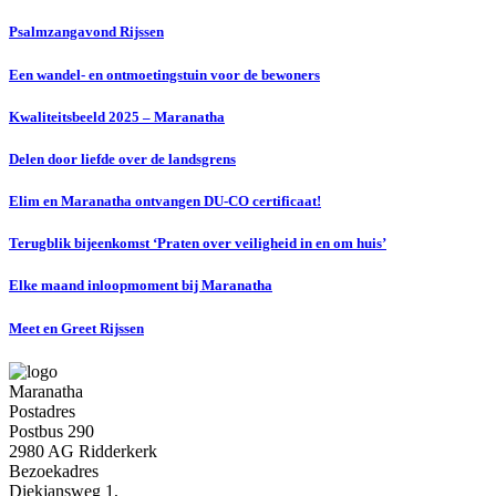
Psalmzangavond Rijssen
Een wandel- en ontmoetingstuin voor de bewoners
Kwaliteitsbeeld 2025 – Maranatha
Delen door liefde over de landsgrens
Elim en Maranatha ontvangen DU-CO certificaat!
Terugblik bijeenkomst ‘Praten over veiligheid in en om huis’
Elke maand inloopmoment bij Maranatha
Meet en Greet Rijssen
Maranatha
Postadres
Postbus 290
2980 AG Ridderkerk
Bezoekadres
Diekjansweg 1,